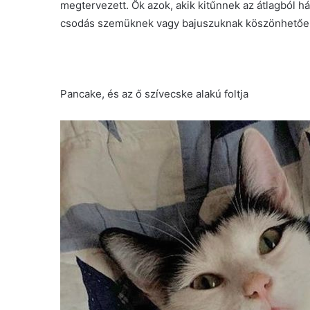
megtervezett. Ők azok, akik kitűnnek az átlagból há
csodás szemüknek vagy bajuszuknak köszönhetőe
Pancake, és az ő szívecske alakú foltja