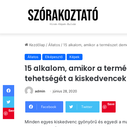
Kezdőlap
/
Állatos
/
15 alkalom, amikor a természet de
Állatos
Elképesztő
Képek
15 alkalom, amikor a term
tehetségét a kiskedvencek
Facebook
admin
június 28, 2020
Twitter
Save
Facebook
Twitter
Save
Minden egyes kiskedvenc gyönyörű és egyedi a mag