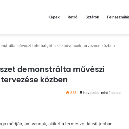
Képek
Retró
Sztárok
Felhasználá
monstrálta művészi tehetségét a kiskedvencek tervezése közben
észet demonstrálta művészi
 tervezése közben
528
Kevesebb, mint 1 perce
a módján, ám vannak, akiket a természet kicsit jobban