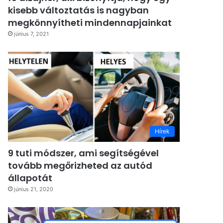
kisebb változtatás is nagyban
megkönnyítheti mindennapjainkat
június 7, 2021
Hírek
9 tuti módszer, ami segítségével
tovább megőrizheted az autód
állapotát
június 21, 2020