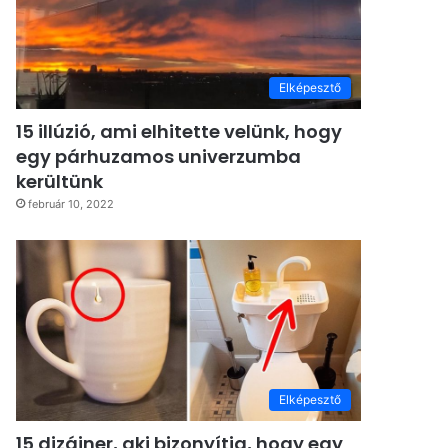
Elképesztő
15 illúzió, ami elhitette velünk, hogy
egy párhuzamos univerzumba
kerültünk
február 10, 2022
Elképesztő
15 dizájner, aki bizonyítja, hogy egy