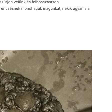
iszúrjon velünk és felbosszantson.
erencsésnek mondhatjuk magunkat, nekik ugyanis a
.