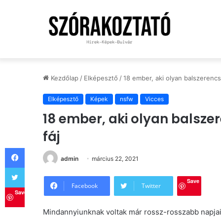
Kezdőlap
/
Elképesztő
/
18 ember, aki olyan balszerencs
Elképesztő
Képek
nsfw
Vicces
18 ember, aki olyan balsze
fáj
Facebook
admin
március 22, 2021
Twitter
Save
Facebook
Twitter
Save
Mindannyiunknak voltak már rossz-rosszabb napjai. V