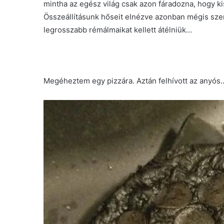
mintha az egész világ csak azon fáradozna, hogy k
Összeállításunk hőseit elnézve azonban mégis sz
legrosszabb rémálmaikat kellett átélniük…
Megéheztem egy pizzára. Aztán felhívott az anyós.