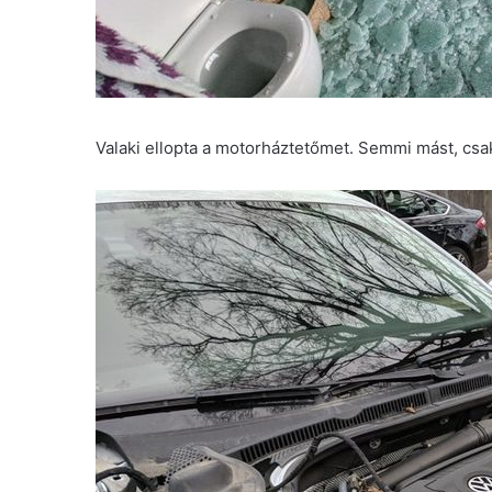
Valaki ellopta a motorháztetőmet. Semmi mást, csak