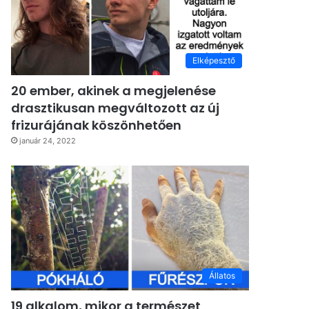
Elképesztő
20 ember, akinek a megjelenése
drasztikusan megváltozott az új
frizurájának köszönhetően
január 24, 2022
Állatos
19 alkalom, mikor a természet