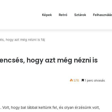
Képek
Retró
Sztárok
Felhasználá
és, hogy azt még nézni is fáj
rencsés, hogy azt még nézni is
576
1 perc olvasás
olt, hogy bal lábbal keltünk fel, és olyan érzésünk volt,