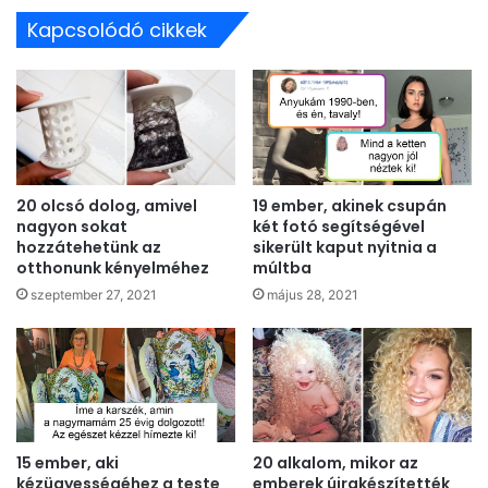
Kapcsolódó cikkek
20 olcsó dolog, amivel
19 ember, akinek csupán
nagyon sokat
két fotó segítségével
hozzátehetünk az
sikerült kaput nyitnia a
otthonunk kényelméhez
múltba
szeptember 27, 2021
május 28, 2021
15 ember, aki
20 alkalom, mikor az
kézügyességéhez a teste
emberek újrakészítették