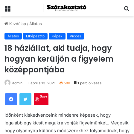
Menü
Ke
Kezdőlap
/
Állatos
Állatos
Elképesztő
Képek
Vicces
18 háziállat, aki tudja, hogy
hogyan kerüljön a figyelem
középpontjába
admin
április 13, 2021
580
1 perc olvasás
Save
Időnként kiskedvenceink mindenre képesek, hogy
legalább egy kicsit magukra vonják figyelmünket.. Megesik,
hogy olyannyira különös módszerekhez folyamodnak, hogy