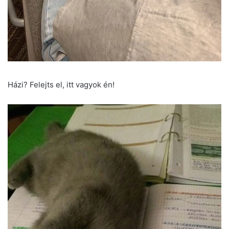
Házi? Felejts el, itt vagyok én!