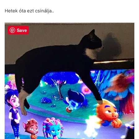
Hetek óta ezt csinálja..
Save