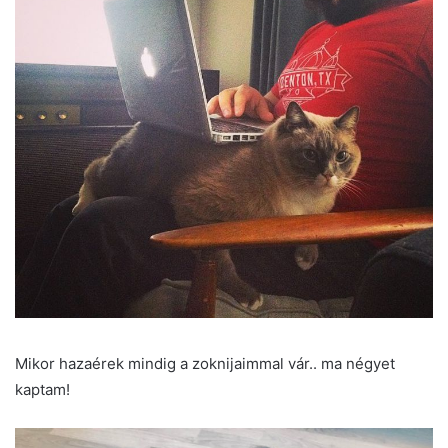
Mikor hazaérek mindig a zoknijaimmal vár.. ma négyet
kaptam!