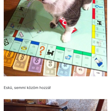
Eskü, semmi közöm hozzá!