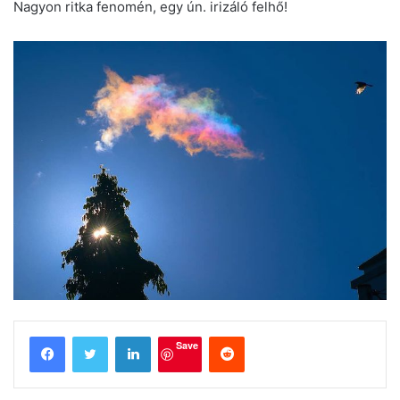
Nagyon ritka fenomén, egy ún. irizáló felhő!
LinkedIn
Reddit
Save