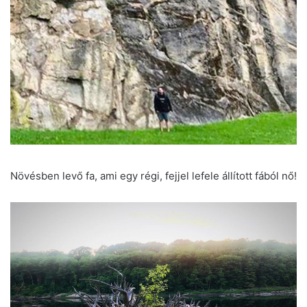
Növésben levő fa, ami egy régi, fejjel lefele állított fából nő!