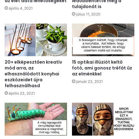
az élet adta lehetőségeket
ledöbbentette még a
tulajdonát is
április 4, 2021
július 11, 2020
20+ elképesztően kreatív
15 optikai illúziót keltő
mód arra, az
fotó, ami gonosz tréfát űz
elhasználódott konyhai
az elménkkel
eszközeidet újra
január 23, 2021
felhasználhasd
április 23, 2021