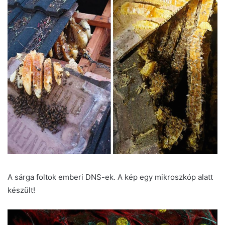
A sárga foltok emberi DNS-ek. A kép egy mikroszkóp alatt
készült!