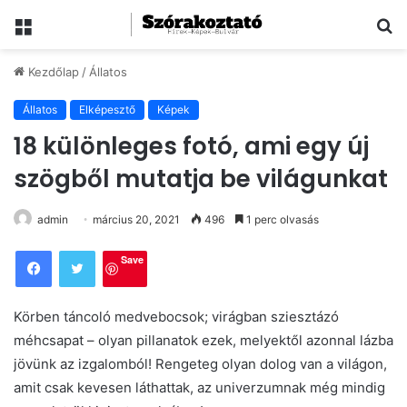
Menü
Ke
Kezdőlap
/
Állatos
Állatos
Elképesztő
Képek
18 különleges fotó, ami egy új
szögből mutatja be világunkat
admin
március 20, 2021
496
1 perc olvasás
Save
Körben táncoló medvebocsok; virágban sziesztázó
méhcsapat – olyan pillanatok ezek, melyektől azonnal lázba
jövünk az izgalomból! Rengeteg olyan dolog van a világon,
amit csak kevesen láthattak, az univerzumnak még mindig