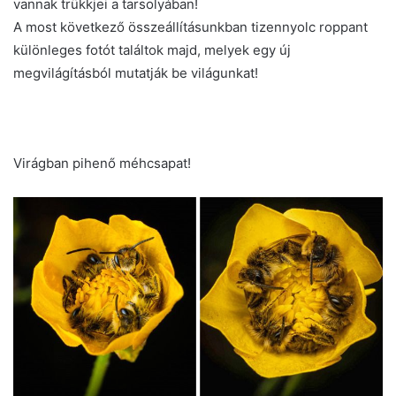
vannak trükkjei a tarsolyában!
A most következő összeállításunkban tizennyolc roppant
különleges fotót találtok majd, melyek egy új
megvilágításból mutatják be világunkat!
Virágban pihenő méhcsapat!