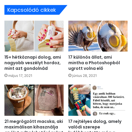
Kapcsolódó cikkek
15+ hétköznapi dolog, ami
17 különös állat, ami
nagyobb veszélyt hordoz,
mintha a Photoshopból
mint azt gondolnád
ugrott volna elő
május 17, 2021
június 28, 2021
21 megrögzött macska, aki
17 rejtélyes dolog, amely
maximálisan kihasználja
valódi szerepe