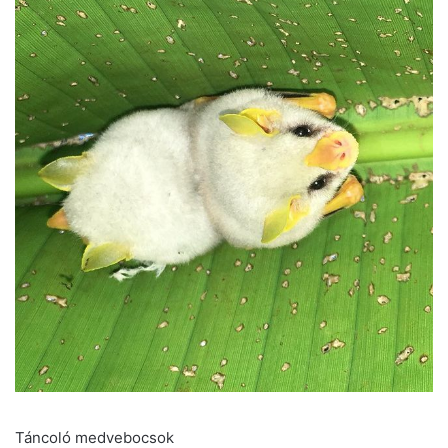
Táncoló medvebocsok