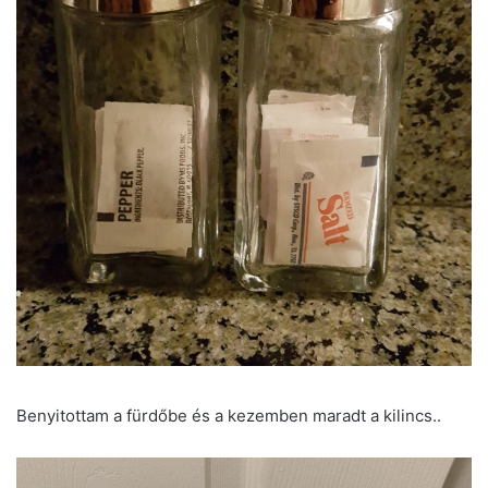
Benyitottam a fürdőbe és a kezemben maradt a kilincs..