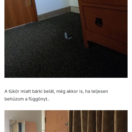
A tükör miatt bárki belát, még akkor is, ha teljesen
behúzom a függönyt..