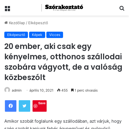
Menü
Ke
Kezdőlap
/
Elképesztő
Elképesztő
Képek
Vicces
20 ember, aki csak egy
kényelmes, otthonos szállodai
szobára vágyott, de a valóság
közbeszólt
admin
április 10, 2021
455
1 perc olvasás
Save
Amikor szobát foglalunk egy szállodában, azt várjuk, hogy
szép szobát kapjunk fehér ágyneművel és gyönyörű