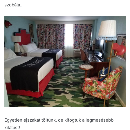
szobája..
Egyetlen éjszakát töltünk, de kifogtuk a legmesésebb
kilátást!