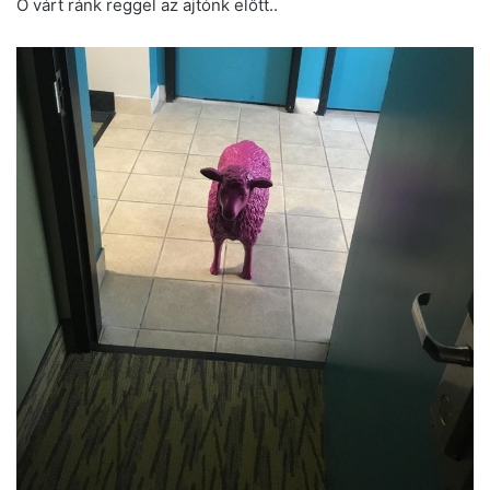
Ő várt ránk reggel az ajtónk előtt..