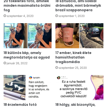
20 tökéletes fotó, aminek
18 szituáció, ami sokkal
minden maximalista örülni
drámaibb, mint bármelyik
fog
brazil szappanopera
szeptember 4, 2020
szeptember 1, 2020
18 különös kép, amely
17 ember, kinek élete
megtornáztatja az agyad
hamisíthatatlan
tragikomédia
január 26, 2022
szeptember 25, 2020
18 érzelemdús fotó
18 hölgy, aki bizonyítja,