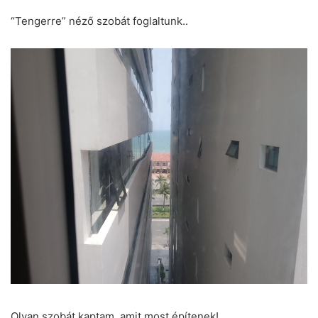
“Tengerre” néző szobát foglaltunk..
Olyan szobát kaptam, amit most építenek!