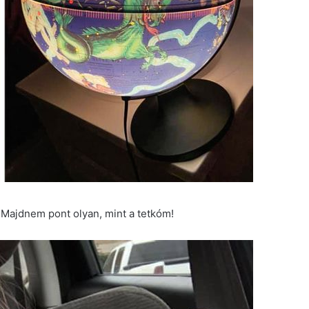
Majdnem pont olyan, mint a tetkóm!