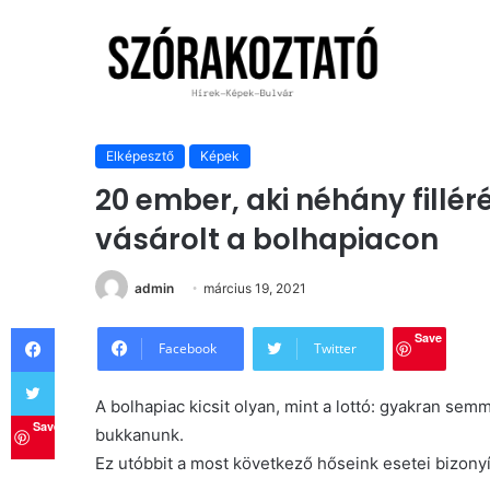
Kezdőlap
/
Elképesztő
/
20 ember, aki néhány fillérért c
Elképesztő
Képek
20 ember, aki néhány fillér
vásárolt a bolhapiacon
admin
március 19, 2021
Facebook
Save
Facebook
Twitter
Twitter
A bolhapiac kicsit olyan, mint a lottó: gyakran sem
Save
bukkanunk.
Ez utóbbit a most következő hőseink esetei bizonyí