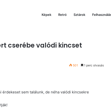
Képek
Retró
Sztárok
Felhasználá
serébe valódi kincset vásárolt a bolhapiacon
ért cserébe valódi kincset
501
1 perc olvasás
mi érdekeset sem találunk, de néha valódi kincsekre
tják!