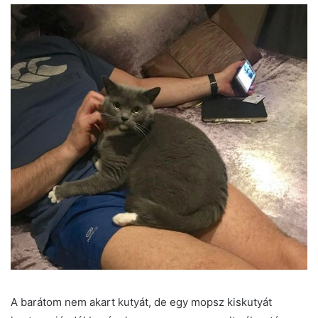
A barátom nem akart kutyát, de egy mopsz kiskutyát