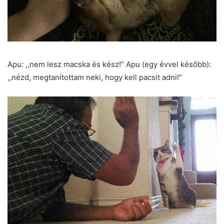
Apu: ,,nem lesz macska és kész!” Apu (egy évvel később):
,,nézd, megtanítottam neki, hogy kell pacsit adni!”