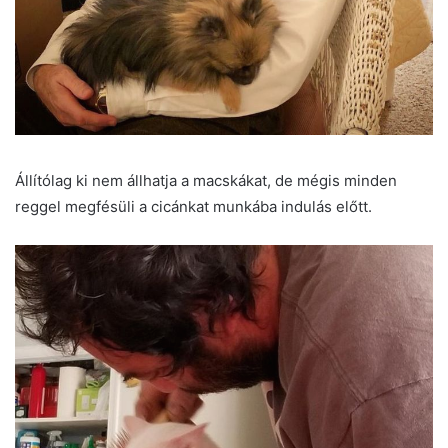
Állítólag ki nem állhatja a macskákat, de mégis minden
reggel megfésüli a cicánkat munkába indulás előtt.