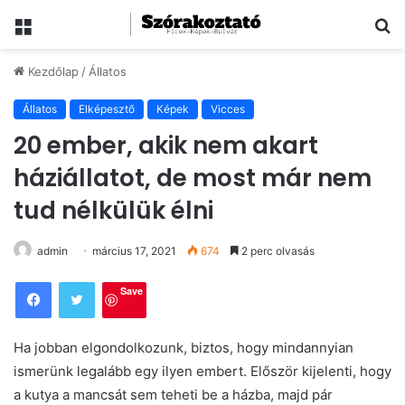
Menü
Ke
Kezdőlap
/
Állatos
Állatos
Elképesztő
Képek
Vicces
20 ember, akik nem akart
háziállatot, de most már nem
tud nélkülük élni
admin
március 17, 2021
674
2 perc olvasás
Save
Ha jobban elgondolkozunk, biztos, hogy mindannyian
ismerünk legalább egy ilyen embert. Először kijelenti, hogy
a kutya a mancsát sem teheti be a házba, majd pár