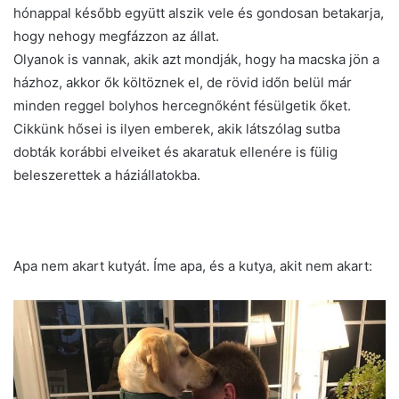
hónappal később együtt alszik vele és gondosan betakarja,
hogy nehogy megfázzon az állat.
Olyanok is vannak, akik azt mondják, hogy ha macska jön a
házhoz, akkor ők költöznek el, de rövid időn belül már
minden reggel bolyhos hercegnőként fésülgetik őket.
Cikkünk hősei is ilyen emberek, akik látszólag sutba
dobták korábbi elveiket és akaratuk ellenére is fülig
beleszerettek a háziállatokba.
Apa nem akart kutyát. Íme apa, és a kutya, akit nem akart: