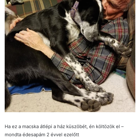
Ha ez a macska átlépi a ház küszöbét, én költözök el –
mondta édesapám 2 évvel ezelőtt