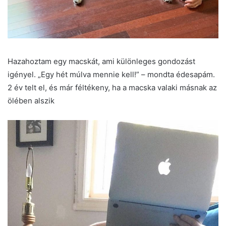
Hazahoztam egy macskát, ami különleges gondozást
igényel. „Egy hét múlva mennie kell!” – mondta édesapám.
2 év telt el, és már féltékeny, ha a macska valaki másnak az
ölében alszik