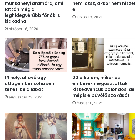
munkahelyi drámára, ami
nem látsz, akkor nem hiszel
láttán még a
el
leghidegvérűbb főnök is
június 18, 2021
kiakadna
október 16, 2020
14 hely, ahová egy
20 alkalom, mikor az
átlagember soha sem
emberek megosztották
teheti be a lábát
kiskedvencük bolondos, de
mégis elbűvölő szokását
augusztus 23, 2021
február 8, 2021