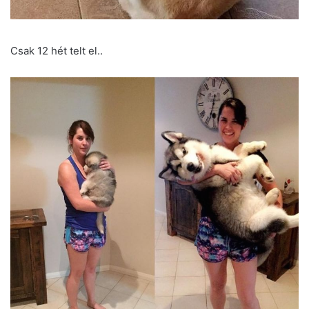
Csak 12 hét telt el..