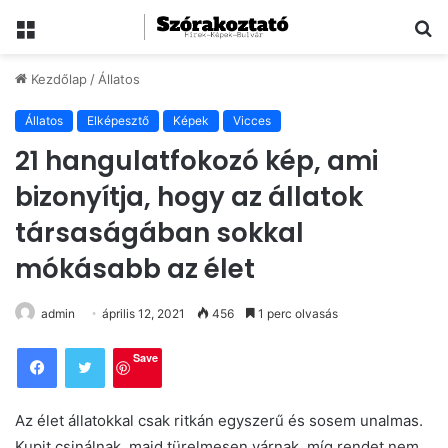
Menü
Ke
Kezdőlap
/
Állatos
Állatos
Elképesztő
Képek
Vicces
21 hangulatfokozó kép, ami
bizonyítja, hogy az állatok
társaságában sokkal
mókásabb az élet
admin
április 12, 2021
456
1 perc olvasás
Save
Az élet állatokkal csak ritkán egyszerű és sosem unalmas.
Kupit csinálnak, majd türelmesen várnak, míg rendet nem