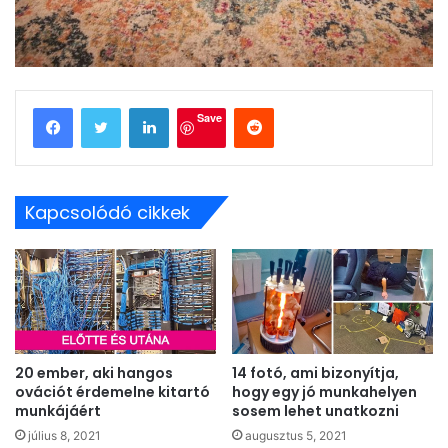
LinkedIn
Reddit
Save
Kapcsolódó cikkek
20 ember, aki hangos
14 fotó, ami bizonyítja,
ovációt érdemelne kitartó
hogy egy jó munkahelyen
munkájáért
sosem lehet unatkozni
július 8, 2021
augusztus 5, 2021