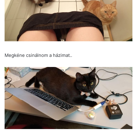
Megkéne csinálnom a házimat..