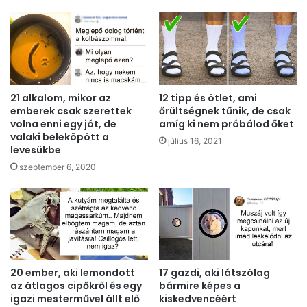
21 alkalom, mikor az
12 tipp és ötlet, ami
emberek csak szerettek
őrültségnek tűnik, de csak
volna enni egy jót, de
amíg ki nem próbálod őket
valaki beleköpött a
július 16, 2021
levesükbe
szeptember 6, 2020
20 ember, aki lemondott
17 gazdi, aki látszólag
az átlagos cipőkről és egy
bármire képes a
igazi mesterművel állt elő
kiskedvencéért