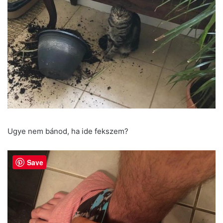
Ugye nem bánod, ha ide fekszem?
Save