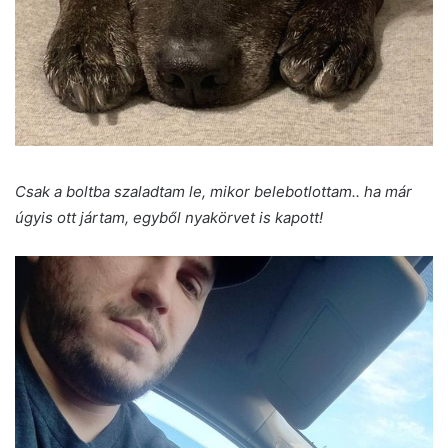
Csak a boltba szaladtam le, mikor belebotlottam.. ha már
úgyis ott jártam, egyből nyakörvet is kapott!