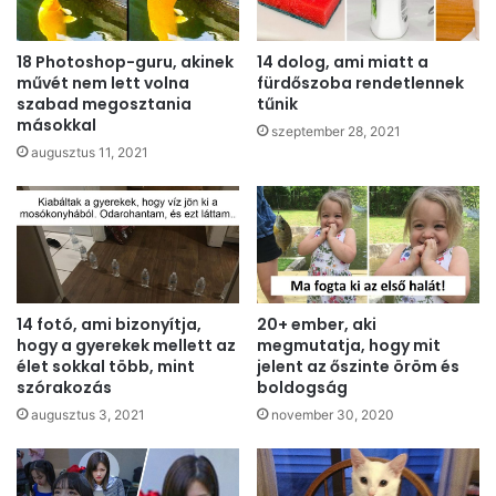
18 Photoshop-guru, akinek
14 dolog, ami miatt a
művét nem lett volna
fürdőszoba rendetlennek
szabad megosztania
tűnik
másokkal
szeptember 28, 2021
augusztus 11, 2021
14 fotó, ami bizonyítja,
20+ ember, aki
hogy a gyerekek mellett az
megmutatja, hogy mit
élet sokkal több, mint
jelent az őszinte öröm és
szórakozás
boldogság
augusztus 3, 2021
november 30, 2020