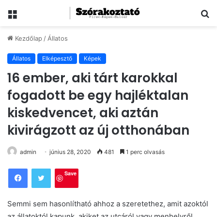
Menü
Ke
Kezdőlap
/
Állatos
Állatos
Elképesztő
Képek
16 ember, aki tárt karokkal
fogadott be egy hajléktalan
kiskedvencet, aki aztán
kivirágzott az új otthonában
admin
június 28, 2020
481
1 perc olvasás
Save
Semmi sem hasonlítható ahhoz a szeretethez, amit azoktól
az állatoktól kapunk, akiket az utcáról vagy menhelyről