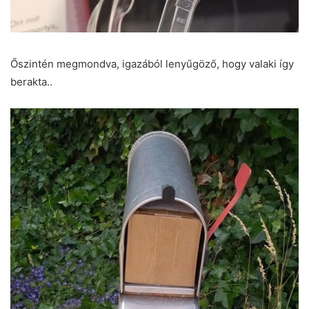
Őszintén megmondva, igazából lenyűgöző, hogy valaki így
berakta..