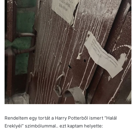
Rendeltem egy tortát a Harry Potterből ismert “Halál
Ereklyéi” szimbólummal.. ezt kaptam helyette: