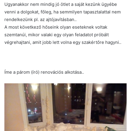
Ugyanakkor nem mindig jó ötlet a saját kezünk ügyébe
venni a dolgokat, főleg, ha semmilyen tapasztalattal nem
rendelkezünk pl. az ajtójavításban..
A most következő hőseink olyan eseteknek voltak
szemtanúi, mikor valaki egy olyan feladatot próbált
végrehajtani, amit jobb lett volna egy szakértőre hagyni..
Íme a párom (író) renovációs alkotása..