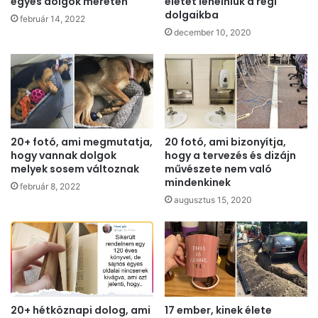
egyes dolgok méretén
életet lehelniük a régi
dolgaikba
február 14, 2022
december 10, 2020
20+ fotó, ami megmutatja,
20 fotó, ami bizonyítja,
hogy vannak dolgok
hogy a tervezés és dizájn
melyek sosem változnak
művészete nem való
mindenkinek
február 8, 2022
augusztus 15, 2020
20+ hétköznapi dolog, ami
17 ember, kinek élete