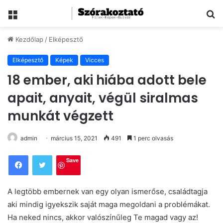
Menü
Ke
Kezdőlap
/
Elképesztő
Elképesztő
Képek
Vicces
18 ember, aki hiába adott bele
apait, anyait, végül siralmas
munkát végzett
admin
március 15, 2021
491
1 perc olvasás
Save
A legtöbb embernek van egy olyan ismerőse, családtagja
aki mindig igyekszik saját maga megoldani a problémákat.
Ha neked nincs, akkor valószínűleg Te magad vagy az!