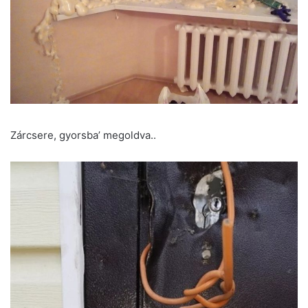
Zárcsere, gyorsba’ megoldva..