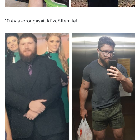
10 év szorongásait küzdöttem le!