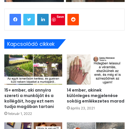
LinkedIn
Reddit
Save
Kapcsolódó cikkek
15+ ember, aki annyira
14 ember, akinek
szereti a munkáját és a
különleges megjelenése
kollégáit, hogy ezt nem
sokáig emlékezetes marad
tudja magában tartani
április 23, 2021
február 1, 2022