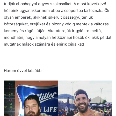
tudják abbahagyni egyes szokásaikat. A most következő
hőseink ugyanakkor nem ebbe a csoportba tartoznak.. Ők
olyan emberek, akiknek sikerült összegyűjteniük
bátorságukat, erejüket és bizony végig mentek a változás
kemény és rögös útján. Akaraterejük irigylésre méltó,
mondhatni, hogy amolyan hétköznapi hősök ők, akik példát
mutatnak mások számára és elérik céljaikat!
Három évvel később..