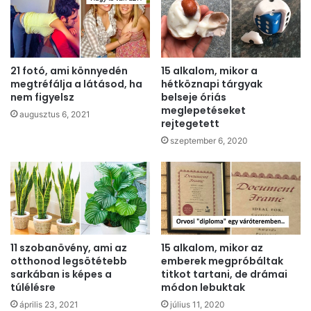
21 fotó, ami könnyedén
15 alkalom, mikor a
megtréfálja a látásod, ha
hétköznapi tárgyak
nem figyelsz
belseje óriás
meglepetéseket
augusztus 6, 2021
rejtegetett
szeptember 6, 2020
11 szobanövény, ami az
15 alkalom, mikor az
otthonod legsötétebb
emberek megpróbáltak
sarkában is képes a
titkot tartani, de drámai
túlélésre
módon lebuktak
április 23, 2021
július 11, 2020