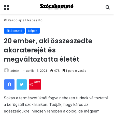
Menü
Ke
Kezdőlap
/
Elképesztő
Elképesztő
Képek
20 ember, aki összeszedte
akaraterejét és
megváltoztatta életét
admin
április 16, 2021
478
1 perc olvasás
Save
Sokan a természetüknél fogva nehezen tudnak változtatni
a berögzült szokásaikon. Tudják, hogy káros az
egészségükre, nincsen rendben a dolog, de mégsem