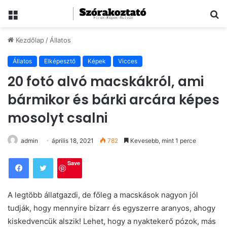
Menü
Ke
Kezdőlap
/
Állatos
Állatos
Elképesztő
Képek
Vicces
20 fotó alvó macskákról, ami
bármikor és bárki arcára képes
mosolyt csalni
admin
április 18, 2021
782
Kevesebb, mint 1 perce
Save
A legtöbb állatgazdi, de főleg a macskások nagyon jól
tudják, hogy mennyire bizarr és egyszerre aranyos, ahogy
kiskedvencük alszik! Lehet, hogy a nyaktekerő pózok, más