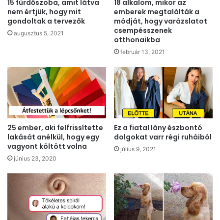
15 fürdőszoba, amit látva
18 alkalom, mikor az
nem értjük, hogy mit
emberek megtalálták a
gondoltak a tervezők
módját, hogy varázslatot
csempésszenek
augusztus 5, 2021
otthonaikba
február 13, 2021
25 ember, aki felfrissítette
Ez a fiatal lány észbontó
lakását anélkül, hogy egy
dolgokat varr régi ruháiból
vagyont költött volna
július 9, 2021
június 23, 2020