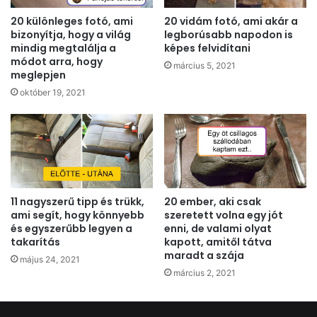
20 különleges fotó, ami
20 vidám fotó, ami akár a
bizonyítja, hogy a világ
legborúsabb napodon is
mindig megtalálja a
képes felvidítani
módot arra, hogy
március 5, 2021
meglepjen
október 19, 2021
11 nagyszerű tipp és trükk,
20 ember, aki csak
ami segít, hogy könnyebb
szeretett volna egy jót
és egyszerűbb legyen a
enni, de valami olyat
takarítás
kapott, amitől tátva
maradt a szája
május 24, 2021
március 2, 2021