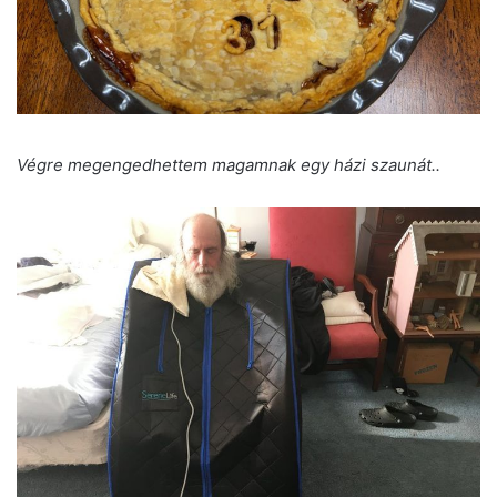
Végre megengedhettem magamnak egy házi szaunát..