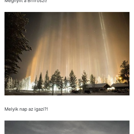
Megnyílt a Brifröszt!
Melyik nap az igazi?!