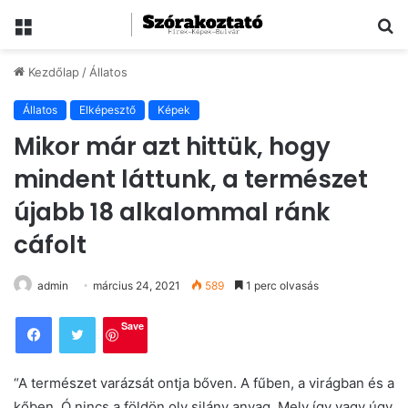
Menü
Ke
Kezdőlap
/
Állatos
Állatos
Elképesztő
Képek
Mikor már azt hittük, hogy
mindent láttunk, a természet
újabb 18 alkalommal ránk
cáfolt
admin
március 24, 2021
589
1 perc olvasás
Save
“A természet varázsát ontja bőven. A fűben, a virágban és a
kőben. Ó nincs a földön oly silány anyag, Mely így vagy úgy