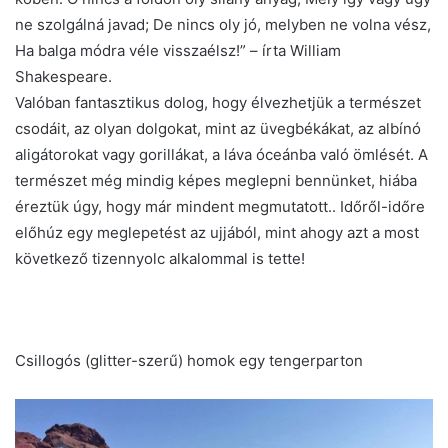
ne szolgálná javad; De nincs oly jó, melyben ne volna vész,
Ha balga módra véle visszaélsz!” – írta William
Shakespeare.
Valóban fantasztikus dolog, hogy élvezhetjük a természet
csodáit, az olyan dolgokat, mint az üvegbékákat, az albínó
aligátorokat vagy gorillákat, a láva óceánba való ömlését. A
természet még mindig képes meglepni bennünket, hiába
éreztük úgy, hogy már mindent megmutatott.. Időről-időre
előhúz egy meglepetést az ujjából, mint ahogy azt a most
következő tizennyolc alkalommal is tette!
Csillogós (glitter-szerű) homok egy tengerparton