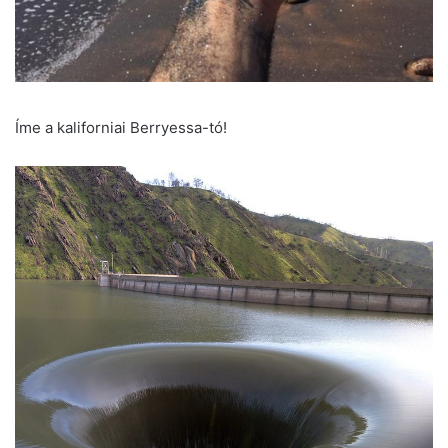
Íme a kaliforniai Berryessa-tó!