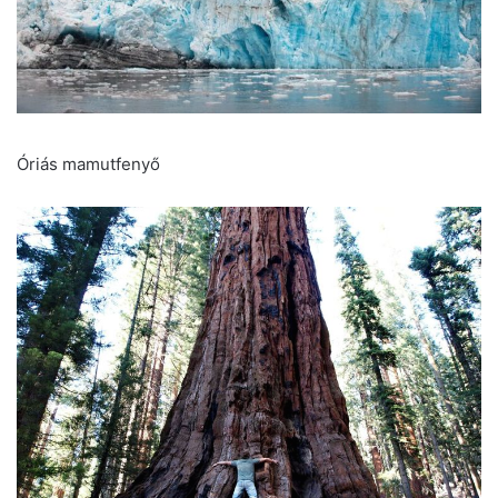
Óriás mamutfenyő