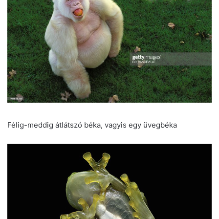
Félig-meddig átlátszó béka, vagyis egy üvegbéka