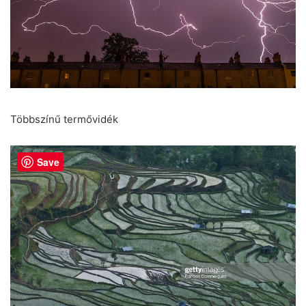
Többszínű termővidék
Save