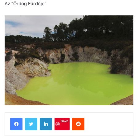
Az “Ördög Fürdője”
LinkedIn
Reddit
Save