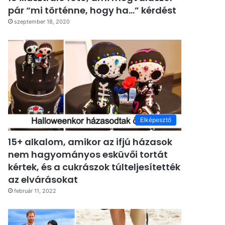
pár “mi történne, hogy ha…” kérdést
szeptember 18, 2020
Elképesztő
15+ alkalom, amikor az ifjú házasok
nem hagyományos esküvői tortát
kértek, és a cukrászok túlteljesítették
az elvárásokat
február 11, 2022