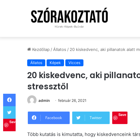
Kezdőlap
/
Állatos
/
20 kiskedvenc, aki pillanatok alatt 
Állatos
Képek
Vicces
20 kiskedvenc, aki pillana
stressztől
Facebook
admin
február 26, 2021
Twitter
Save
Facebook
Twitter
Save
Több kutatás is kimutatta, hogy kiskedvenceink társ