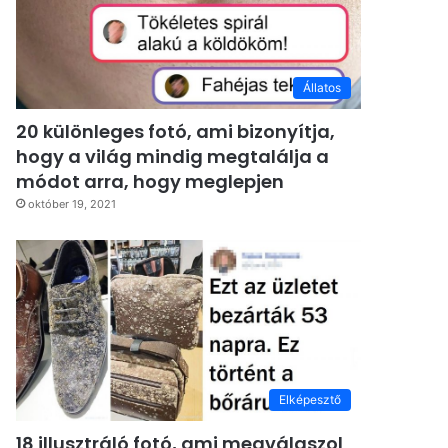
Állatos
20 különleges fotó, ami bizonyítja,
hogy a világ mindig megtalálja a
módot arra, hogy meglepjen
október 19, 2021
Elképesztő
18 illusztráló fotó, ami megválaszol