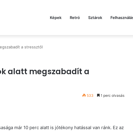
Képek
Retró
Sztárok
Felhasználá
megszabadít a stressztől
tok alatt megszabadít a
533
1 perc olvasás
asága már 10 perc alatt is jótékony hatással van ránk. Ez az