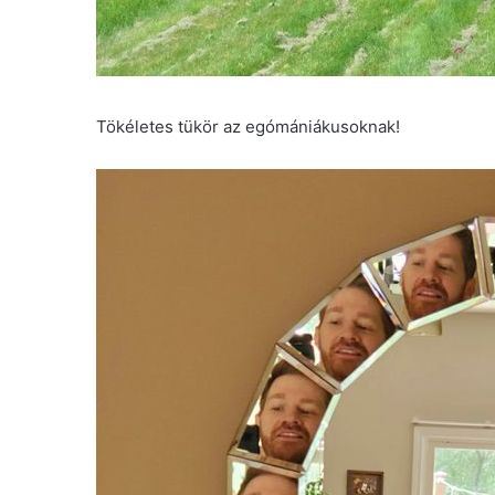
Tökéletes tükör az egómániákusoknak!