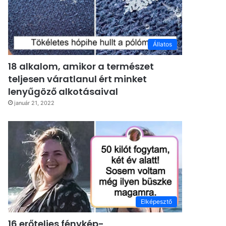
Állatos
18 alkalom, amikor a természet
teljesen váratlanul ért minket
lenyűgöző alkotásaival
január 21, 2022
Elképesztő
16 erőteljes fénykép-