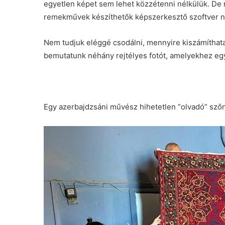
egyetlen képet sem lehet közzétenni nélkülük. De 
remekművek készíthetők képszerkesztő szoftver n
Nem tudjuk eléggé csodálni, mennyire kiszámíthata
bemutatunk néhány rejtélyes fotót, amelyekhez eg
Egy azerbajdzsáni művész hihetetlen “olvadó” szőn