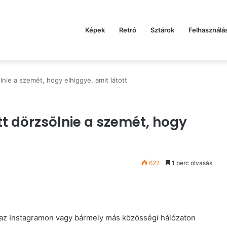
Képek
Retró
Sztárok
Felhasználá
lnie a szemét, hogy elhiggye, amit látott
tt dörzsölnie a szemét, hogy
622
1 perc olvasás
gy az Instagramon vagy bármely más közösségi hálózaton