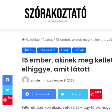
Kezdőlap
/
Állatos
/
15 ember, akinek meg kellett dörzsö
Állatos
Elképesztő
Hírek
Képek
15 ember, akinek meg kelle
elhiggye, amit látott
Facebook
admin
szeptember 9, 2021
Twitter
Save
Facebook
Twitter
Save
Filterek, színkorrekció, retusálás – úgy tűnik, ho